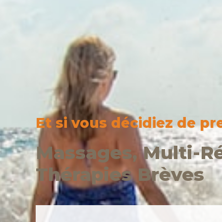
Et si vous décidiez de pr
Massages, Multi-Ré
Thérapies Brèves