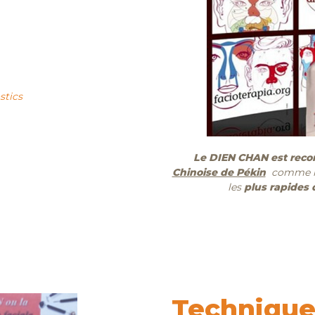
e
stics
Le DIEN CHAN est rec
Chinoise de Pékin
comme l
les
plus rapides
Technique 