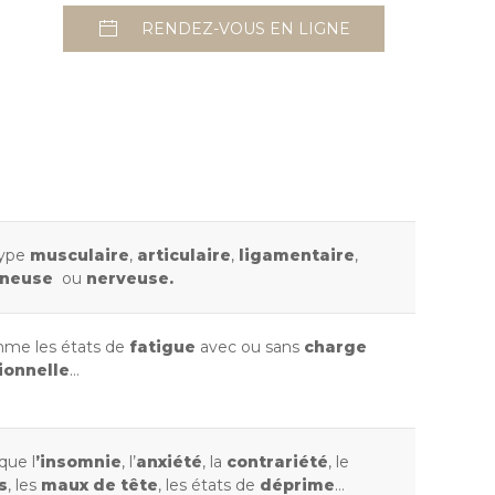
RENDEZ-VOUS EN LIGNE
type
musculaire
,
articulaire
,
ligamentaire
,
ineuse
ou
nerveuse.
omme les états de
fatigue
avec ou sans
charge
ionnelle
…
 que l
’insomnie
, l’
anxiété
, la
contrariété
, le
s
, les
maux de tête
, les états de
déprime
…