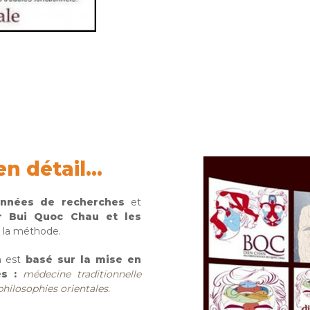
n détail...
années de recherches
et
r Bui Quoc Chau et les
à la méthode.
n
est
basé sur la mise en
es :
médecine traditionnelle
philosophies orientales.