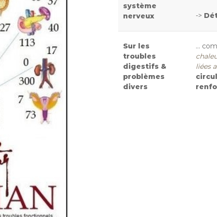
système
->
Dé
nerveux
Sur les
... c
troubles
chaleu
digestifs &
liées a
problèmes
circu
divers
renf