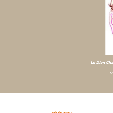
Le Dien Ch
t