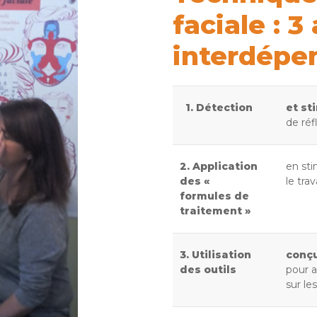
faciale : 3
interdépe
1. Détection
et st
de réf
2. Application
en sti
des «
le tra
formules de
traitement »
3. Utilisation
conçu
des outils
pour a
sur le