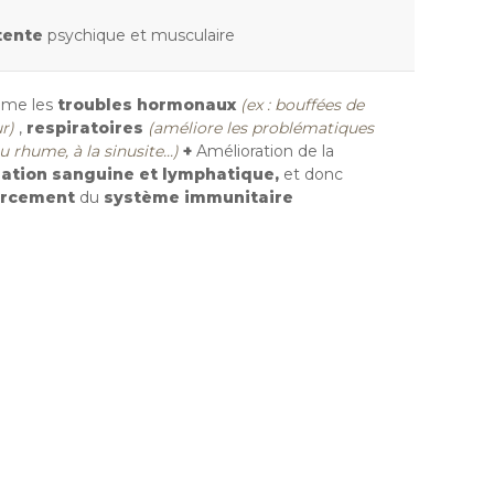
tente
psychique et musculaire
omme les
troubles hormonaux
(ex : bouffées de
r)
,
respiratoires
(améliore les problématiques
u rhume, à la sinusite...)
+
Amélioration de la
lation sanguine et lymphatique,
et donc
orcement
du
système immunitaire