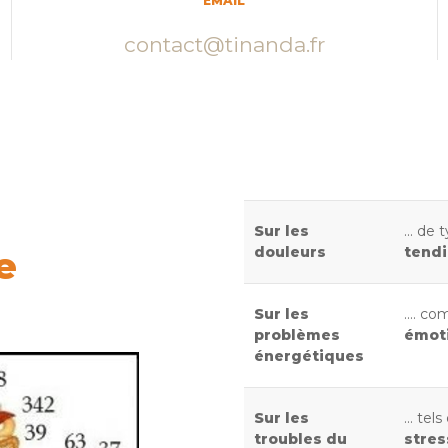
EMAIL
contact@tinanda.fr
Sur les
... de 
e
douleurs
tend
Sur les
.... c
problèmes
émot
énergétiques
Sur les
... tels
troubles du
stres