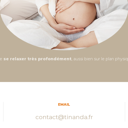
de
se relaxer très profondément
, aussi bien sur le plan phys
EMAIL
contact@tinanda.fr