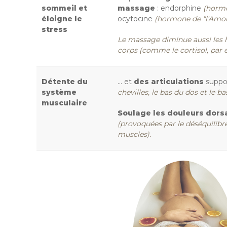
sommeil et
massage
: endorphine
(hormo
éloigne le
ocytocine
(hormone de "l'Amou
stress
Le massage diminue aussi les 
corps (comme le cortisol, par 
Détente du
... et
des articulations
suppor
système
chevilles, le bas du dos et le ba
musculaire
Soulage les douleurs dorsa
(
provoquées par le déséquilibre 
muscles).