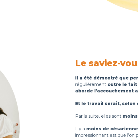
Le saviez-vou
Il a été démontré que pe
régulièrement
outre le fai
aborde
l’
accouchement
a
Et le travail serait, selo
Par la suite, elles sont
moins
Il y a
moins de césarienn
impressionnant est que l’on p