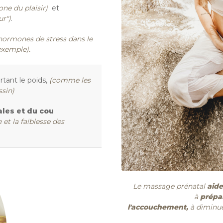
ne du plaisir)
et
r")
.
hormones de stress
dans le
exemple).
tant le poids,
(comme les
ssin)
les et du cou
et la faiblesse des
Le massage prénatal
aide
à
prépa
l'accouchement
,
à
diminu