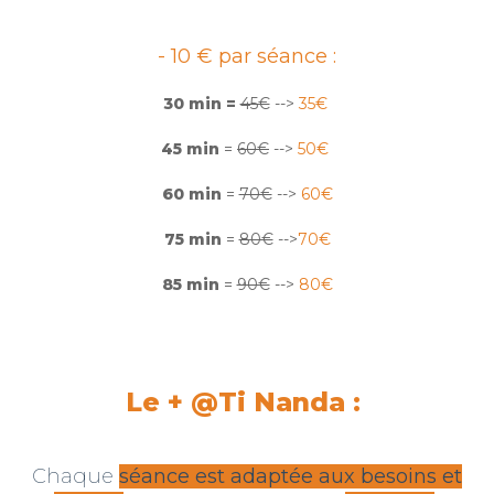
- 10 € par séance :
30 min =
45€
-->
35€
45 min
=
60€
-->
50€
60 min
=
70€
-->
60€
75 min
=
80€
-->
70€
85 min
=
90€
-->
80€
Le + @Ti Nanda :
Chaque
séance est adaptée aux besoins et