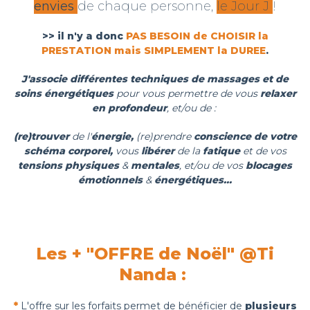
envies
de chaque personne,
le Jour J
!
>> il n'y a donc
PAS BESOIN de CHOISIR la
PRESTATION mais SIMPLEMENT la DUREE
.
J'associe différentes techniques de massages et de
soins énergétiques
pour vous permettre de vous
relaxer
en profondeur
, et/ou de :
(re)trouver
de l'
énergie,
(re)prendre
conscience de votre
schéma corporel,
vous
libérer
de la
fatique
et de vos
tensions physiques
&
mentales
, et/ou de vos
blocages
émotionnels
&
énergétiques...
Les + "OFFRE de Noël" @Ti
Nanda :
*
L'offre sur les forfaits permet de bénéficier de
plusieurs